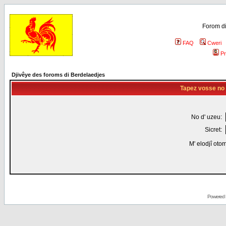
Forom di
FAQ
Cweri
Pr
Djivêye des foroms di Berdelaedjes
Tapez vosse no d
No d' uzeu:
Sicret:
M' elodjî oto
Powered