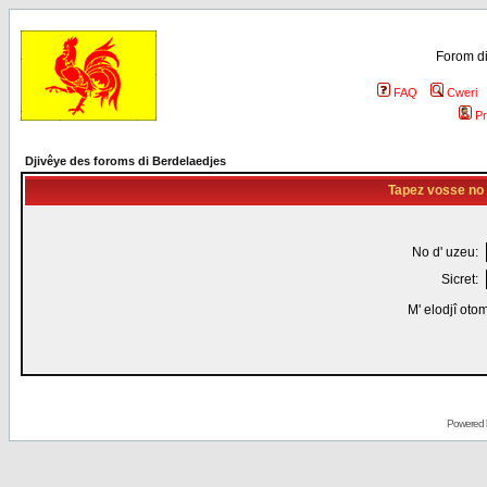
Forom di
FAQ
Cweri
Pr
Djivêye des foroms di Berdelaedjes
Tapez vosse no d
No d' uzeu:
Sicret:
M' elodjî oto
Powered