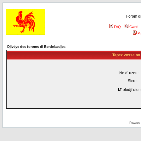
Forom di
FAQ
Cweri
Pr
Djivêye des foroms di Berdelaedjes
Tapez vosse no d
No d' uzeu:
Sicret:
M' elodjî oto
Powered