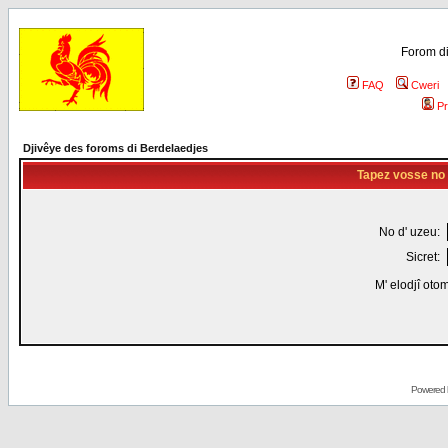
Forom di
FAQ
Cweri
Pr
Djivêye des foroms di Berdelaedjes
Tapez vosse no d
No d' uzeu:
Sicret:
M' elodjî oto
Powered