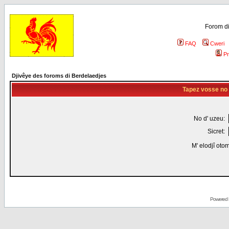
Forom di
FAQ
Cweri
Pr
Djivêye des foroms di Berdelaedjes
Tapez vosse no d
No d' uzeu:
Sicret:
M' elodjî oto
Powered