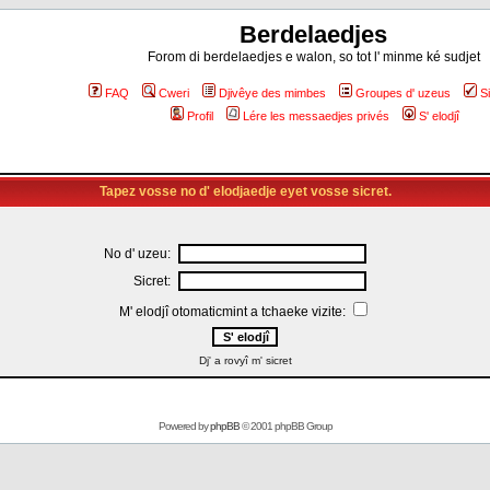
Berdelaedjes
Forom di berdelaedjes e walon, so tot l' minme ké sudjet
FAQ
Cweri
Djivêye des mimbes
Groupes d' uzeus
S
Profil
Lére les messaedjes privés
S' elodjî
Tapez vosse no d' elodjaedje eyet vosse sicret.
No d' uzeu:
Sicret:
M' elodjî otomaticmint a tchaeke vizite:
Dj' a rovyî m' sicret
Powered by
phpBB
© 2001 phpBB Group