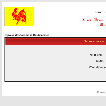
Forom di
FAQ
Cweri
Pr
Djivêye des foroms di Berdelaedjes
Tapez vosse no d
No d' uzeu:
Sicret:
M' elodjî oto
Powered