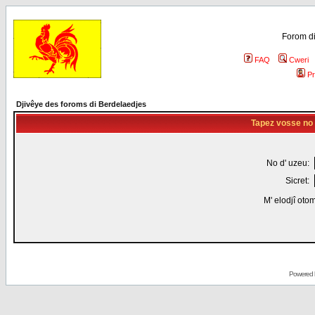
Forom di
FAQ
Cweri
Pr
Djivêye des foroms di Berdelaedjes
Tapez vosse no d
No d' uzeu:
Sicret:
M' elodjî oto
Powered