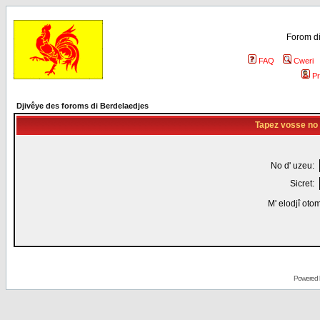
Forom di
FAQ
Cweri
Pr
Djivêye des foroms di Berdelaedjes
Tapez vosse no d
No d' uzeu:
Sicret:
M' elodjî oto
Powered