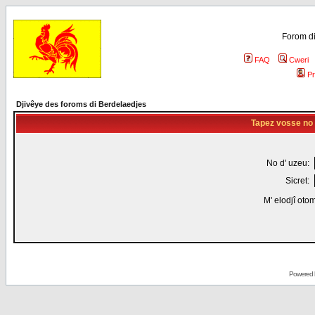
Forom di
FAQ
Cweri
Pr
Djivêye des foroms di Berdelaedjes
Tapez vosse no d
No d' uzeu:
Sicret:
M' elodjî oto
Powered