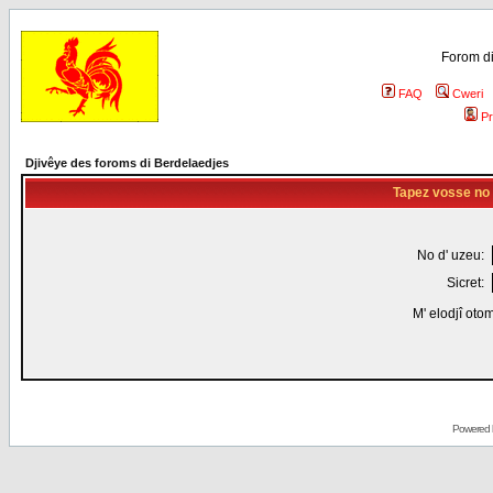
Forom di
FAQ
Cweri
Pr
Djivêye des foroms di Berdelaedjes
Tapez vosse no d
No d' uzeu:
Sicret:
M' elodjî oto
Powered