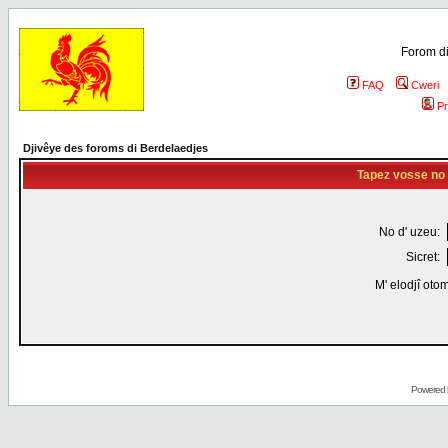
Forom di
FAQ
Cweri
Pr
Djivêye des foroms di Berdelaedjes
Tapez vosse no d
No d' uzeu:
Sicret:
M' elodjî oto
Powered