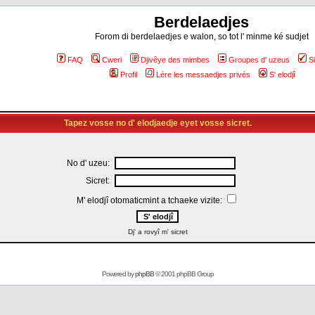
Berdelaedjes
Forom di berdelaedjes e walon, so tot l' minme ké sudjet
FAQ
Cweri
Djivêye des mimbes
Groupes d' uzeus
S
Profil
Lére les messaedjes privés
S' elodjî
Tapez vosse no d' elodjaedje eyet vosse sicret.
No d' uzeu:
Sicret:
M' elodjî otomaticmint a tchaeke vizite:
Dj' a rovyî m' sicret
Powered by
phpBB
© 2001 phpBB Group