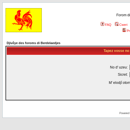
Forom di
FAQ
Cweri
Pr
Djivêye des foroms di Berdelaedjes
Tapez vosse no d
No d' uzeu:
Sicret:
M' elodjî oto
Powered