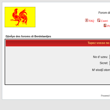
Forom di
FAQ
Cweri
Pr
Djivêye des foroms di Berdelaedjes
Tapez vosse no d
No d' uzeu:
Sicret:
M' elodjî oto
Powered