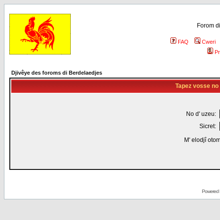
Forom di
FAQ
Cweri
Pr
Djivêye des foroms di Berdelaedjes
Tapez vosse no d
No d' uzeu:
Sicret:
M' elodjî oto
Powered