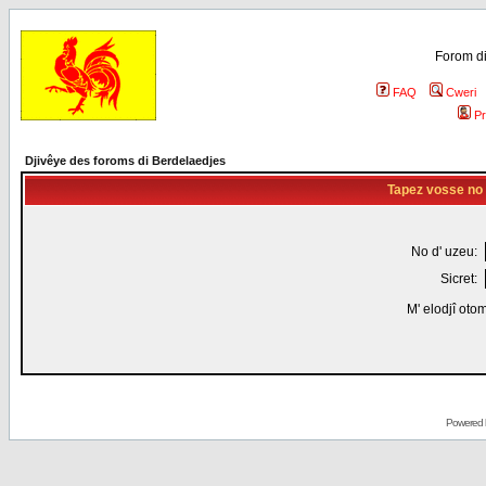
Forom di
FAQ
Cweri
Pr
Djivêye des foroms di Berdelaedjes
Tapez vosse no d
No d' uzeu:
Sicret:
M' elodjî oto
Powered