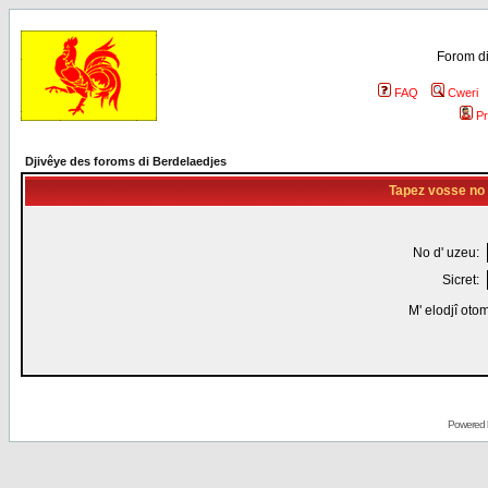
Forom di
FAQ
Cweri
Pr
Djivêye des foroms di Berdelaedjes
Tapez vosse no d
No d' uzeu:
Sicret:
M' elodjî oto
Powered