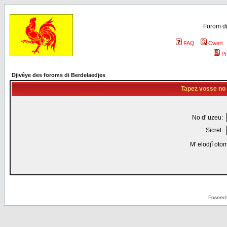
Forom di
FAQ
Cweri
Pr
Djivêye des foroms di Berdelaedjes
Tapez vosse no d
No d' uzeu:
Sicret:
M' elodjî oto
Powered