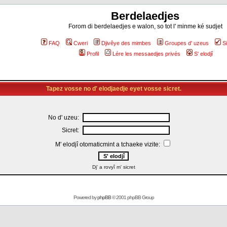
Berdelaedjes
Forom di berdelaedjes e walon, so tot l' minme ké sudjet
FAQ
Cweri
Djivêye des mimbes
Groupes d' uzeus
S
Profil
Lére les messaedjes privés
S' elodjî
Tapez vosse no d' elodjaedje eyet vosse sicret.
No d' uzeu:
Sicret:
M' elodjî otomaticmint a tchaeke vizite:
Dj' a rovyî m' sicret
Powered by
phpBB
© 2001 phpBB Group