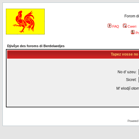
Forom di
FAQ
Cweri
Pr
Djivêye des foroms di Berdelaedjes
Tapez vosse no d
No d' uzeu:
Sicret:
M' elodjî oto
Powered