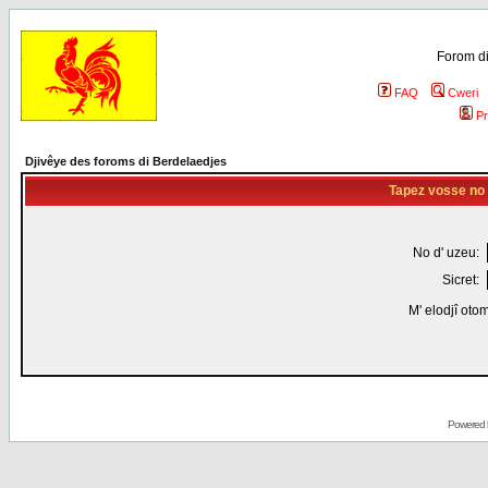
Forom di
FAQ
Cweri
Pr
Djivêye des foroms di Berdelaedjes
Tapez vosse no d
No d' uzeu:
Sicret:
M' elodjî oto
Powered