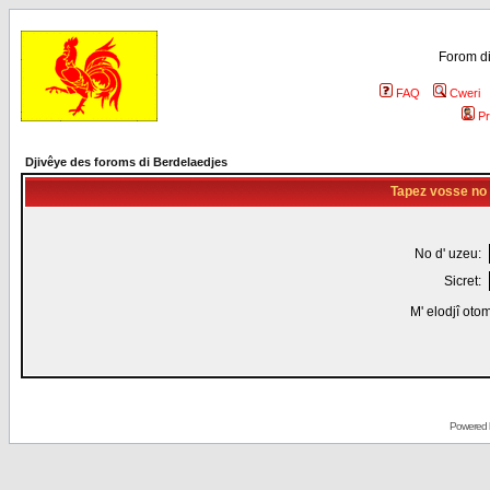
Forom di
FAQ
Cweri
Pr
Djivêye des foroms di Berdelaedjes
Tapez vosse no d
No d' uzeu:
Sicret:
M' elodjî oto
Powered