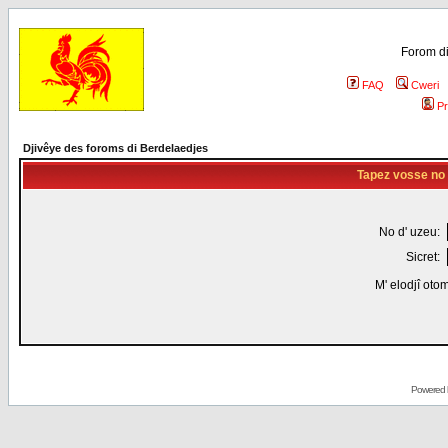
Forom di
FAQ
Cweri
Pr
Djivêye des foroms di Berdelaedjes
Tapez vosse no d
No d' uzeu:
Sicret:
M' elodjî oto
Powered