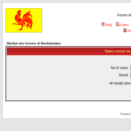
Forom di
FAQ
Cweri
Pr
Djivêye des foroms di Berdelaedjes
Tapez vosse no d
No d' uzeu:
Sicret:
M' elodjî oto
Powered