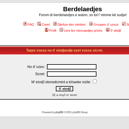
Berdelaedjes
Forom di berdelaedjes e walon, so tot l' minme ké sudjet
FAQ
Cweri
Djivêye des mimbes
Groupes d' uzeus
S
Profil
Lére les messaedjes privés
S' elodjî
Tapez vosse no d' elodjaedje eyet vosse sicret.
No d' uzeu:
Sicret:
M' elodjî otomaticmint a tchaeke vizite:
Dj' a rovyî m' sicret
Powered by
phpBB
© 2001 phpBB Group