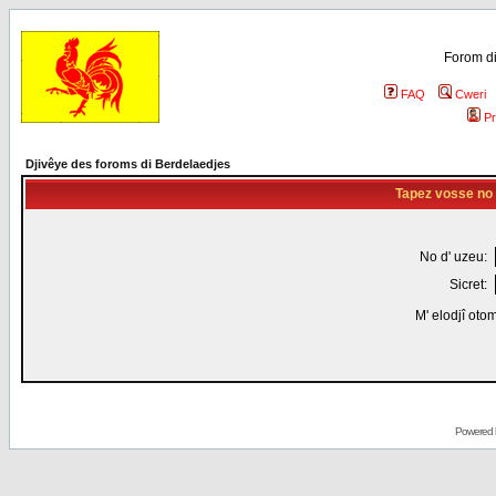
Forom di
FAQ
Cweri
Pr
Djivêye des foroms di Berdelaedjes
Tapez vosse no d
No d' uzeu:
Sicret:
M' elodjî oto
Powered