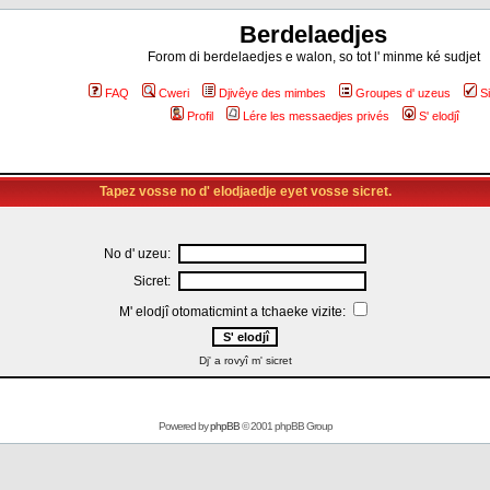
Berdelaedjes
Forom di berdelaedjes e walon, so tot l' minme ké sudjet
FAQ
Cweri
Djivêye des mimbes
Groupes d' uzeus
S
Profil
Lére les messaedjes privés
S' elodjî
Tapez vosse no d' elodjaedje eyet vosse sicret.
No d' uzeu:
Sicret:
M' elodjî otomaticmint a tchaeke vizite:
Dj' a rovyî m' sicret
Powered by
phpBB
© 2001 phpBB Group