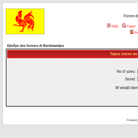
Forom di
FAQ
Cweri
Pr
Djivêye des foroms di Berdelaedjes
Tapez vosse no d
No d' uzeu:
Sicret:
M' elodjî oto
Powered