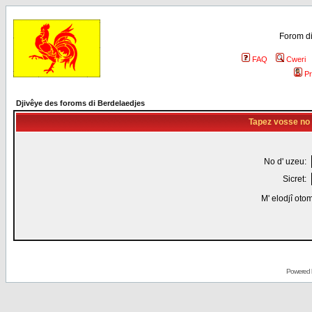
Forom di
FAQ
Cweri
Pr
Djivêye des foroms di Berdelaedjes
Tapez vosse no d
No d' uzeu:
Sicret:
M' elodjî oto
Powered