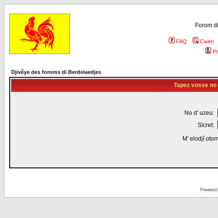
Forom di
FAQ
Cweri
Pr
Djivêye des foroms di Berdelaedjes
Tapez vosse no d
No d' uzeu:
Sicret:
M' elodjî oto
Powered