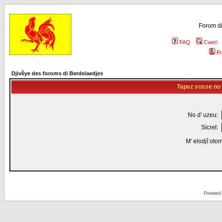
Forom di
FAQ
Cweri
Pr
Djivêye des foroms di Berdelaedjes
Tapez vosse no d
No d' uzeu:
Sicret:
M' elodjî oto
Powered