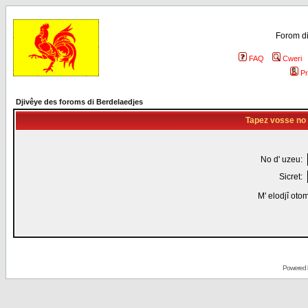
Forom di
FAQ
Cweri
Pr
Djivêye des foroms di Berdelaedjes
Tapez vosse no d
No d' uzeu:
Sicret:
M' elodjî oto
Powered