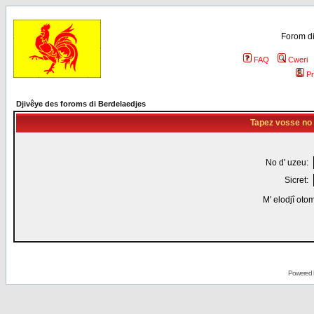
Forom di
FAQ
Cweri
Pr
Djivêye des foroms di Berdelaedjes
Tapez vosse no d
No d' uzeu:
Sicret:
M' elodjî oto
Powered