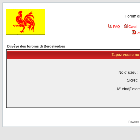
Forom di
FAQ
Cweri
Pr
Djivêye des foroms di Berdelaedjes
Tapez vosse no d
No d' uzeu:
Sicret:
M' elodjî oto
Powered