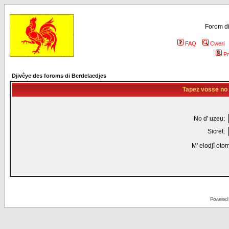
Forom di
FAQ
Cweri
Pr
Djivêye des foroms di Berdelaedjes
Tapez vosse no d
No d' uzeu:
Sicret:
M' elodjî oto
Powered