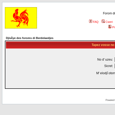
Forom di
FAQ
Cweri
Pr
Djivêye des foroms di Berdelaedjes
Tapez vosse no d
No d' uzeu:
Sicret:
M' elodjî oto
Powered