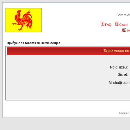
Forom di
FAQ
Cweri
Pr
Djivêye des foroms di Berdelaedjes
Tapez vosse no d
No d' uzeu:
Sicret:
M' elodjî oto
Powered