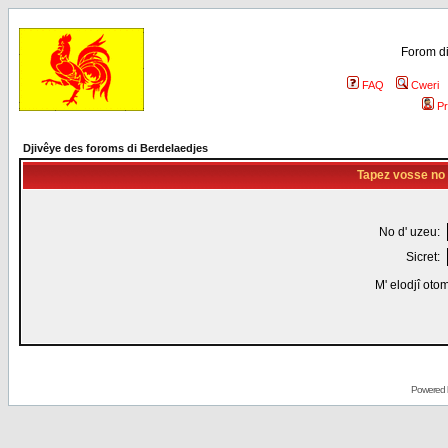
Forom di
FAQ
Cweri
Pr
Djivêye des foroms di Berdelaedjes
Tapez vosse no d
No d' uzeu:
Sicret:
M' elodjî oto
Powered