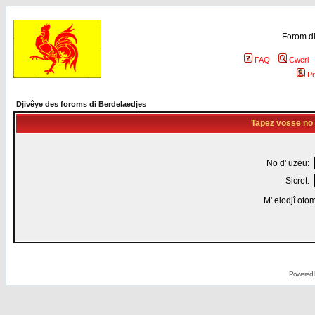
Forom di
FAQ
Cweri
Pr
Djivêye des foroms di Berdelaedjes
Tapez vosse no d
No d' uzeu:
Sicret:
M' elodjî oto
Powered