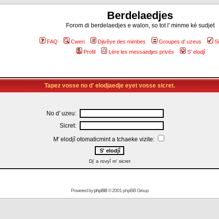
Berdelaedjes
Forom di berdelaedjes e walon, so tot l' minme ké sudjet
FAQ
Cweri
Djivêye des mimbes
Groupes d' uzeus
S
Profil
Lére les messaedjes privés
S' elodjî
Tapez vosse no d' elodjaedje eyet vosse sicret.
No d' uzeu:
Sicret:
M' elodjî otomaticmint a tchaeke vizite:
Dj' a rovyî m' sicret
Powered by
phpBB
© 2001 phpBB Group