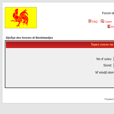
Forom di
FAQ
Cweri
Pr
Djivêye des foroms di Berdelaedjes
Tapez vosse no d
No d' uzeu:
Sicret:
M' elodjî oto
Powered