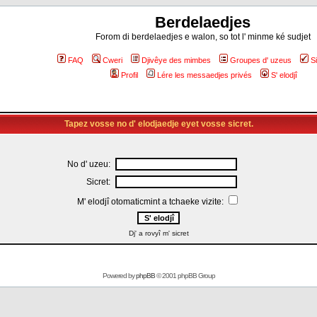
Berdelaedjes
Forom di berdelaedjes e walon, so tot l' minme ké sudjet
FAQ
Cweri
Djivêye des mimbes
Groupes d' uzeus
S
Profil
Lére les messaedjes privés
S' elodjî
Tapez vosse no d' elodjaedje eyet vosse sicret.
No d' uzeu:
Sicret:
M' elodjî otomaticmint a tchaeke vizite:
Dj' a rovyî m' sicret
Powered by
phpBB
© 2001 phpBB Group