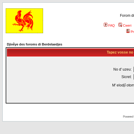
Forom di
FAQ
Cweri
Pr
Djivêye des foroms di Berdelaedjes
Tapez vosse no d
No d' uzeu:
Sicret:
M' elodjî oto
Powered