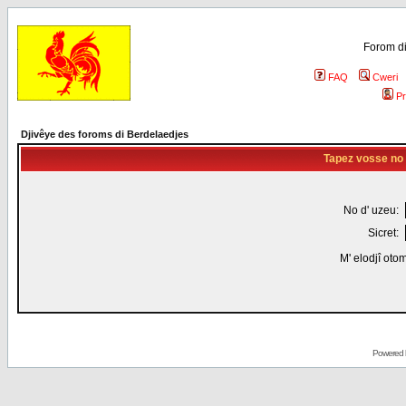
Forom di
FAQ
Cweri
Pr
Djivêye des foroms di Berdelaedjes
Tapez vosse no d
No d' uzeu:
Sicret:
M' elodjî oto
Powered