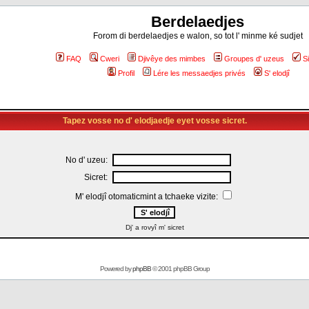
Berdelaedjes
Forom di berdelaedjes e walon, so tot l' minme ké sudjet
FAQ
Cweri
Djivêye des mimbes
Groupes d' uzeus
S
Profil
Lére les messaedjes privés
S' elodjî
Tapez vosse no d' elodjaedje eyet vosse sicret.
No d' uzeu:
Sicret:
M' elodjî otomaticmint a tchaeke vizite:
Dj' a rovyî m' sicret
Powered by
phpBB
© 2001 phpBB Group