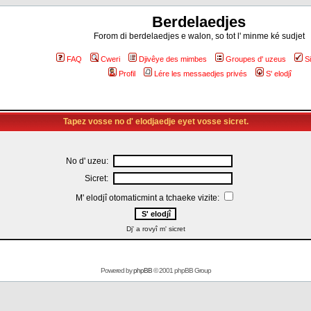
Berdelaedjes
Forom di berdelaedjes e walon, so tot l' minme ké sudjet
FAQ
Cweri
Djivêye des mimbes
Groupes d' uzeus
S
Profil
Lére les messaedjes privés
S' elodjî
Tapez vosse no d' elodjaedje eyet vosse sicret.
No d' uzeu:
Sicret:
M' elodjî otomaticmint a tchaeke vizite:
Dj' a rovyî m' sicret
Powered by
phpBB
© 2001 phpBB Group