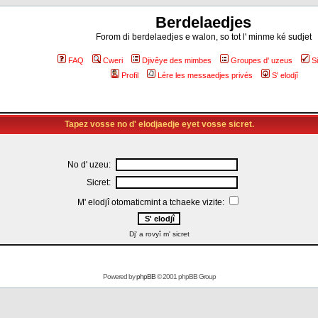
Berdelaedjes
Forom di berdelaedjes e walon, so tot l' minme ké sudjet
FAQ
Cweri
Djivêye des mimbes
Groupes d' uzeus
S
Profil
Lére les messaedjes privés
S' elodjî
Tapez vosse no d' elodjaedje eyet vosse sicret.
No d' uzeu:
Sicret:
M' elodjî otomaticmint a tchaeke vizite:
Dj' a rovyî m' sicret
Powered by
phpBB
© 2001 phpBB Group