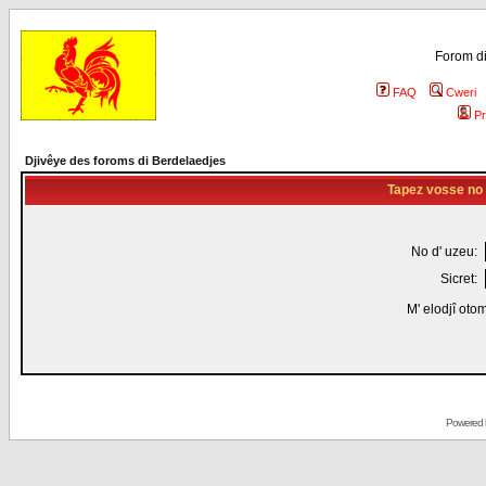
Forom di
FAQ
Cweri
Pr
Djivêye des foroms di Berdelaedjes
Tapez vosse no d
No d' uzeu:
Sicret:
M' elodjî oto
Powered