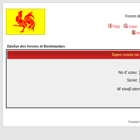
Forom di
FAQ
Cweri
Pr
Djivêye des foroms di Berdelaedjes
Tapez vosse no d
No d' uzeu:
Sicret:
M' elodjî oto
Powered